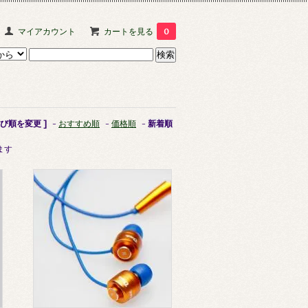
マイアカウント
カートを見る
0
並び順を変更 ]
-
おすすめ順
-
価格順
-
新着順
います