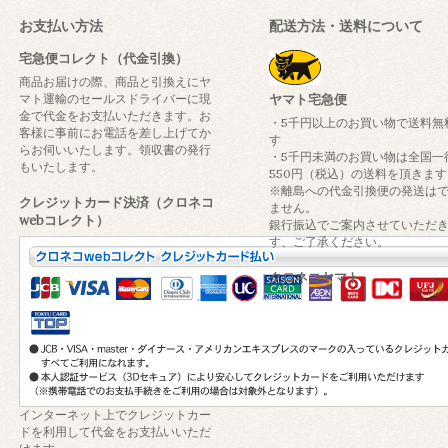
お支払い方法
配送方法・送料について
宅急便コレクト（代金引換）
商品お届けの際、商品と引換えにヤ
マト運輸のセールスドライバーに現
ヤマト宅急便
金で代金をお支払いただきます。お
・5千円以上のお買い物で送料無
客様に事前にお電話を差し上げてか
す
らお伺いいたします。領収書の発行
・5千円未満のお買い物は全国一
もいたします。
550円（税込）の送料を頂きます
※離島への代金引換便の発送は
クレジットカード決済（クロネコ
ません。
webコレクト）
銀行振込でご案内させていただ
す、ご了承ください。
クロネコヤマト
インターネット上でクレジットカー
ドを利用して代金をお支払いいただ