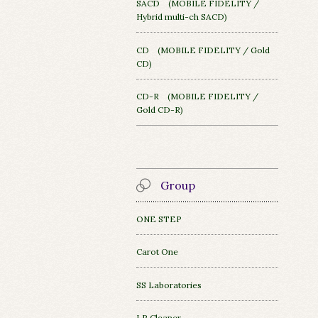
SACD (MOBILE FIDELITY /
Hybrid multi-ch SACD)
CD (MOBILE FIDELITY / Gold
CD)
CD-R (MOBILE FIDELITY /
Gold CD-R)
Group
ONE STEP
Carot One
SS Laboratories
LP Cleaner