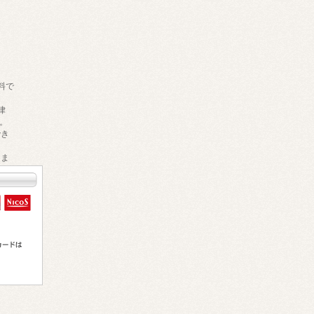
料で
律
。
でき
きま