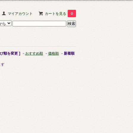
マイアカウント
カートを見る
0
並び順を変更 ]
-
おすすめ順
-
価格順
-
新着順
ます