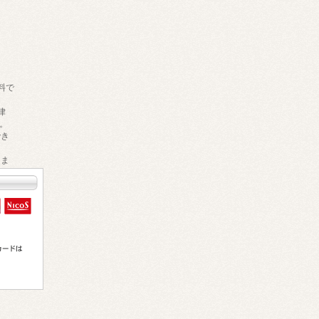
料で
律
。
でき
きま