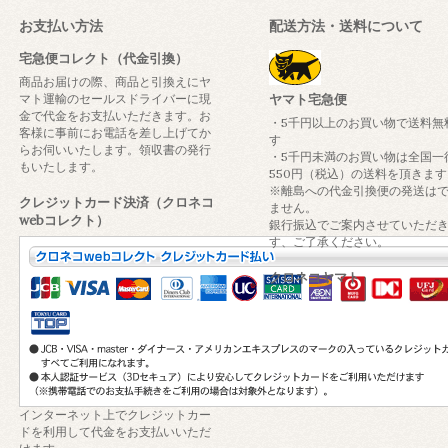
お支払い方法
配送方法・送料について
宅急便コレクト（代金引換）
商品お届けの際、商品と引換えにヤ
マト運輸のセールスドライバーに現
ヤマト宅急便
金で代金をお支払いただきます。お
・5千円以上のお買い物で送料無
客様に事前にお電話を差し上げてか
す
らお伺いいたします。領収書の発行
・5千円未満のお買い物は全国一
もいたします。
550円（税込）の送料を頂きます
※離島への代金引換便の発送は
クレジットカード決済（クロネコ
ません。
webコレクト）
銀行振込でご案内させていただ
す、ご了承ください。
クロネコヤマト
インターネット上でクレジットカー
ドを利用して代金をお支払いいただ