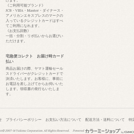
けます。
《ご利用可能ブランド》
JCB・VISA・Master・ダイナース・
アメリカンエキスプレスのマークの
入っているクレジットカードはすべ
てご利用になれます。
《お支払回数》
一括・分割・リボ払いからお選びい
ただけます。
宅急便コレクト お届け時カード
払い
商品お届けの際、ヤマト運輸セール
スドライバーがクレジットカードで
決済いたします。お客様に、事前に
お電話を差し上げてからお伺いいた
します。領収書の発行もいたしま
す。
せ
プライバシーポリシー
お支払い方法について
配送方法・送料について
特
ht© 2007-14
Yukimu Corporation.
All Rights Reserved.
Powered