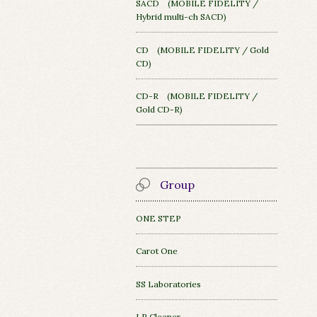
SACD (MOBILE FIDELITY /
Hybrid multi-ch SACD)
CD (MOBILE FIDELITY / Gold
CD)
CD-R (MOBILE FIDELITY /
Gold CD-R)
Group
ONE STEP
Carot One
SS Laboratories
LP Cleaner