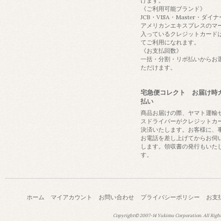
けます。
《ご利用可能ブランド》
JCB・VISA・Master・ダイ
アメリカンエキスプレスのマ
入っているクレジットカード
てご利用になれます。
《お支払回数》
一括・分割・リボ払いからお
ただけます。
宅急便コレクト お届け時
払い
商品お届けの際、ヤマト運輸
スドライバーがクレジットカ
決済いたします。お客様に、
お電話を差し上げてからお伺
します。領収書の発行もいた
す。
ホーム
マイアカウント
お問い合わせ
プライバシーポリシー
お支
Copyright© 2007-14
Yukimu Corporation.
All Righ