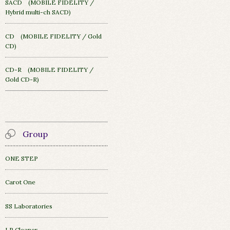
SACD (MOBILE FIDELITY /
Hybrid multi-ch SACD)
CD (MOBILE FIDELITY / Gold
CD)
CD-R (MOBILE FIDELITY /
Gold CD-R)
Group
ONE STEP
Carot One
SS Laboratories
LP Cleaner