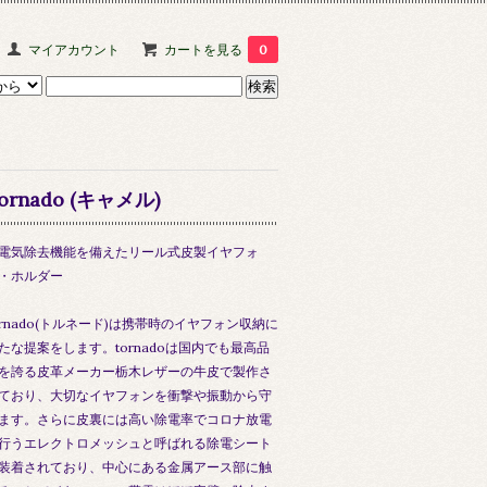
マイアカウント
カートを見る
0
ornado (キャメル)
電気除去機能を備えたリール式皮製イヤフォ
・ホルダー
ornado(トルネード)は携帯時のイヤフォン収納に
たな提案をします。tornadoは国内でも最高品
を誇る皮革メーカー栃木レザーの牛皮で製作さ
ており、大切なイヤフォンを衝撃や振動から守
ます。さらに皮裏には高い除電率でコロナ放電
行うエレクトロメッシュと呼ばれる除電シート
装着されており、中心にある金属アース部に触