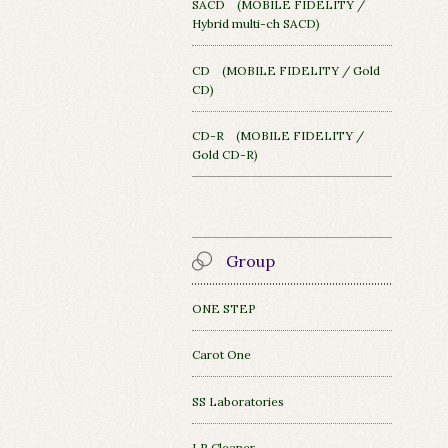
SACD (MOBILE FIDELITY /
Hybrid multi-ch SACD)
CD (MOBILE FIDELITY / Gold
CD)
CD-R (MOBILE FIDELITY /
Gold CD-R)
Group
ONE STEP
Carot One
SS Laboratories
LP Cleaner