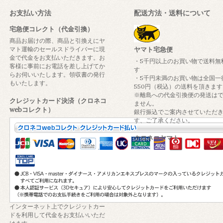
お支払い方法
配送方法・送料について
宅急便コレクト（代金引換）
商品お届けの際、商品と引換えにヤ
マト運輸のセールスドライバーに現
ヤマト宅急便
金で代金をお支払いただきます。お
・5千円以上のお買い物で送料無
客様に事前にお電話を差し上げてか
す
らお伺いいたします。領収書の発行
・5千円未満のお買い物は全国一
もいたします。
550円（税込）の送料を頂きます
※離島への代金引換便の発送は
クレジットカード決済（クロネコ
ません。
webコレクト）
銀行振込でご案内させていただ
す、ご了承ください。
クロネコヤマト
インターネット上でクレジットカー
ドを利用して代金をお支払いいただ