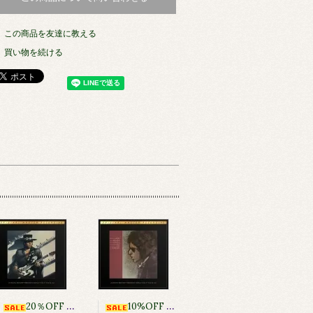
この商品を友達に教える
買い物を続ける
20％OFF [アナログ・高音質UD1STEP盤・オンライン限定販売] Texas Flood / Stevie Ray Vaughan
10%OFF [アナログ・高音質UD1STEP盤・オンライン限定販売] Blood on the Tracks/ Bob Dylan