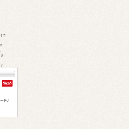
料で
律
。
でき
きま