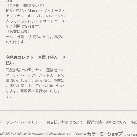
けます。
《ご利用可能ブランド》
JCB・VISA・Master・ダイナース・
アメリカンエキスプレスのマークの
入っているクレジットカードはすべ
てご利用になれます。
《お支払回数》
一括・分割・リボ払いからお選びい
ただけます。
宅急便コレクト お届け時カード
払い
商品お届けの際、ヤマト運輸セール
スドライバーがクレジットカードで
決済いたします。お客様に、事前に
お電話を差し上げてからお伺いいた
します。領収書の発行もいたしま
す。
せ
プライバシーポリシー
お支払い方法について
配送方法・送料について
特
ht© 2007-14
Yukimu Corporation.
All Rights Reserved.
Powered