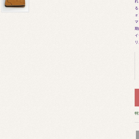
れ
る
ォ
マ
期
イ
リ
特