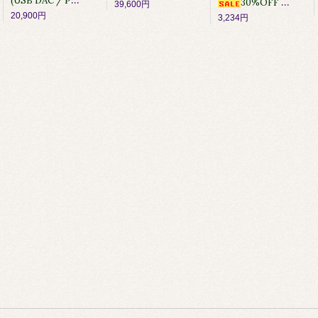
(USB DAC / PRE AMP / HP AMP)
30%OFF [SACD] Bob Dylan / Bob Dylan
39,600円
20,900円
3,234円