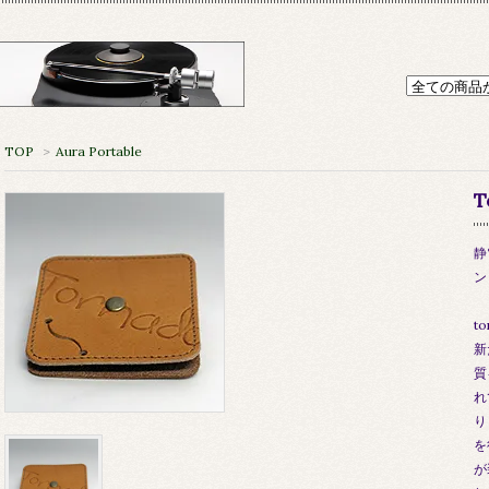
TOP
>
Aura Portable
T
静
ン
t
新
質
れ
り
を
が