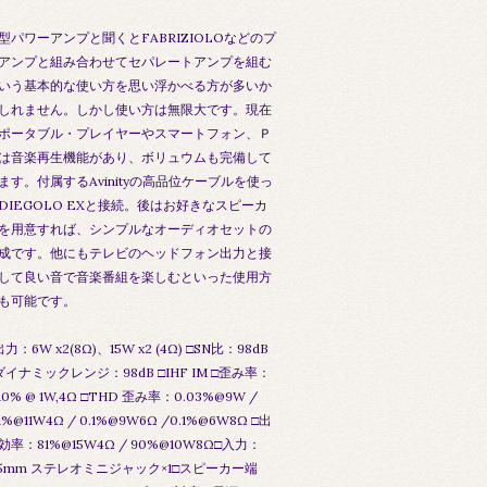
型パワーアンプと聞くとFABRIZIOLOなどのプ
アンプと組み合わせてセパレートアンプを組む
いう基本的な使い方を思い浮かべる方が多いか
しれません。しかし使い方は無限大です。現在
ポータブル・プレイヤーやスマートフォン、Ｐ
は音楽再生機能があり、ボリュウムも完備して
ます。付属するAvinityの高品位ケーブルを使っ
DIEGOLO EXと接続。後はお好きなスピーカ
を用意すれば、シンプルなオーディオセットの
成です。他にもテレビのヘッドフォン出力と接
して良い音で音楽番組を楽しむといった使用方
も可能です。
出力：6W x2(8Ω)、15W x2 (4Ω) □SN比：98dB
ダイナミックレンジ：98dB □IHF IM □歪み率：
.10% @ 1W,4Ω □THD 歪み率：0.03%@9W /
.1%@11W4Ω / 0.1%@9W6Ω /0.1%@6W8Ω □出
効率：81%@15W4Ω / 90%@10W8Ω□入力：
.5mm ステレオミニジャック×1□スピーカー端