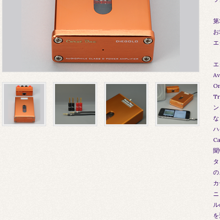
第
お
エ
エ
A
O
T
ン
な
ハ
C
聞
タ
の
カ
ニ
ル
を