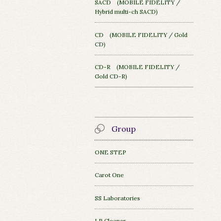
SACD (MOBILE FIDELITY /
Hybrid multi-ch SACD)
CD (MOBILE FIDELITY / Gold
CD)
CD-R (MOBILE FIDELITY /
Gold CD-R)
Group
ONE STEP
Carot One
SS Laboratories
LP Cleaner