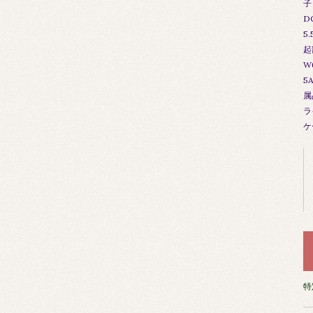
子
D
5
起
W
5
属
ラ
ケ
特