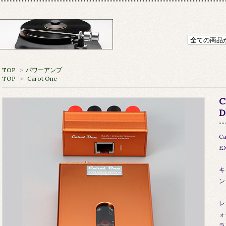
TOP
>
パワーアンプ
TOP
>
Carot One
C
D
Ca
E
キ
ン
レ
ォ
ラ