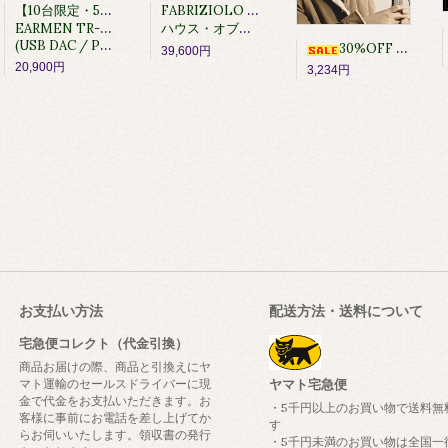
【10台限定・50%OFF】
FABRIZIOLO 30kプリアンプ/ヘッドフォン・アンプ 10セット限定
EARMEN TR-AMP
ハウス・オブ・マーリー イヤホン MRL-EM-FE013プレゼント特典付き
(USB DAC / PRE AMP / HP AMP)
30%OFF [SACD] Bob Dylan / Bob Dylan
39,600円
20,900円
3,234円
お支払い方法
配送方法・送料について
宅急便コレクト（代金引換）
商品お届けの際、商品と引換えにヤ
マト運輸のセールスドライバーに現
ヤマト宅急便
金で代金をお支払いただきます。お
・5千円以上のお買い物で送料無
客様に事前にお電話を差し上げてか
す
らお伺いいたします。領収書の発行
・5千円未満のお買い物は全国一