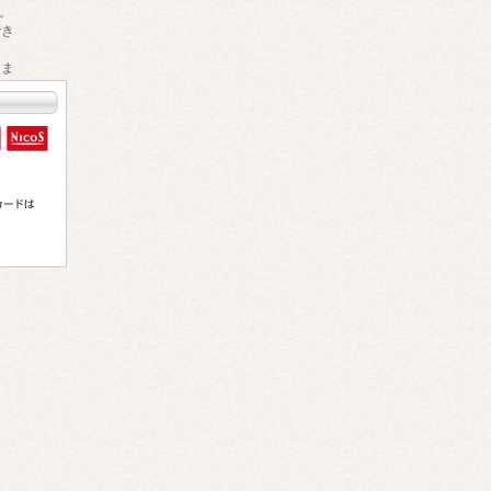
。
でき
きま