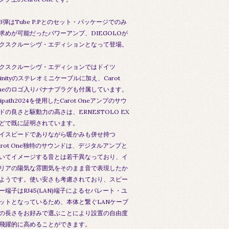
3弾はTube P.Pとのセット・パッケージでのみ
求めが可能だったパワーアンプ、DIEGOLOが
クスクルーシヴ・エディションとなって登場。
クスクルーシヴ・エディションではドイツ
vinityのステレオミニケーブルに加え、Carot
neのロゴ入りバナナプラグも付属しています。
ripath2024を使用したCarot Oneアンプのサウ
ドの良さと駆動力の高さは、ERNESTOLO EX
どで既に証明されています。
イスピードでありながら暖かみも併せ持つ
arot One独特のサウンドは、デジタルアンプと
いてイメージする音とは若干異なっており、イ
リアの陽気な雰囲気をそのまま音で表現したか
ようです。使い安さも考慮されており、スピー
ー端子はRJ45(LAN)端子によるセパレート・ユ
ットとなっているため、本体と繋ぐLANケーブ
の長さをお好みで選ぶことにより設置の自由度
飛躍的に高めることができます。