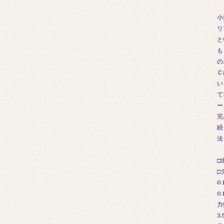
小
リ
と
も
の
Ｃ
い
て
ー
完
続
法
□
□
0
0
力
3