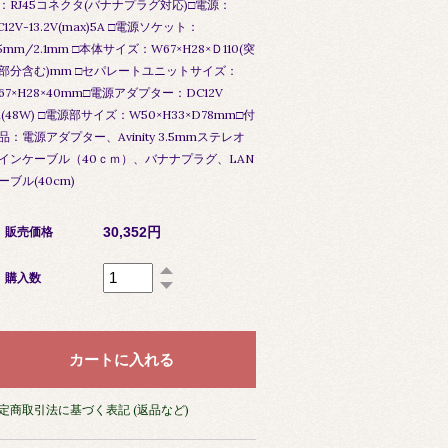
：RJ45コネクタ(バナナプラグ対応)□電源：
C12V-13.2V(max)5A □電源ソケット：
.5mm/2.1mm □本体サイズ：W67×H28×Ｄ110(突
部分含む)mm □セパレートユニットサイズ：
67×H28×40mm□電源アダプター：DC12V
A(48W) □電源部サイズ：W50×H33×D78mm□付
品：電源アダプター、Avinity 3.5mmステレオ
インケーブル（40ｃｍ）、バナナプラグ、LAN
ーブル(40cm)
30,352円
販売価格
購入数
定商取引法に基づく表記 (返品など)